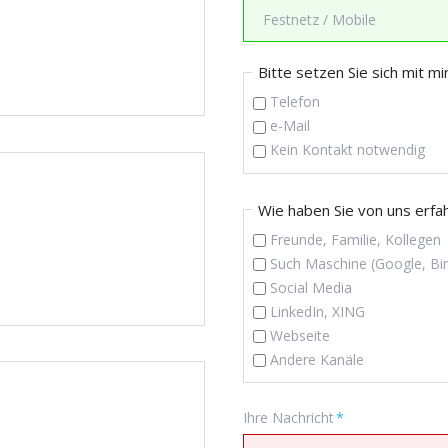
Pflichtfeld
Bitte setzen Sie sich mit mir
Telefon
e-Mail
Kein Kontakt notwendig
Pflichtfeld
Wie haben Sie von uns erfa
Freunde, Familie, Kollegen
Such Maschine (Google, Bi
Social Media
LinkedIn, XING
Webseite
Andere Kanäle
Pflichtfeld
Ihre Nachricht
*