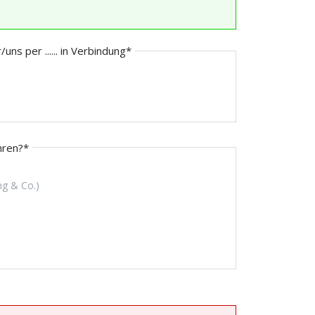
/uns per ...... in Verbindung
*
hren?
*
ng & Co.)