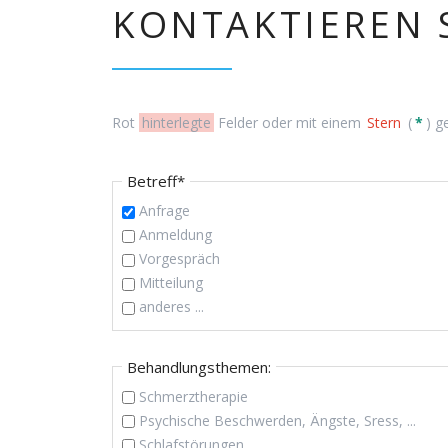
KONTAKTIEREN 
Rot
hinterlegte
Felder oder mit einem
Stern
(
*
) g
Pflichtfeld
Betreff
*
Anfrage
Anmeldung
Vorgespräch
Mitteilung
anderes ...
Behandlungsthemen:
Schmerztherapie
Psychische Beschwerden, Ängste, Sress, ...
Schlafstörungen