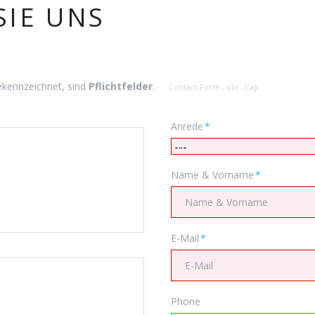
SIE UNS
ekennzeichnet, sind
Pflichtfelder
.
Contact Form - olo - Cap
Pflichtfeld
Anrede
*
Pflichtfeld
Name & Vorname
*
Pflichtfeld
E-Mail
*
Phone