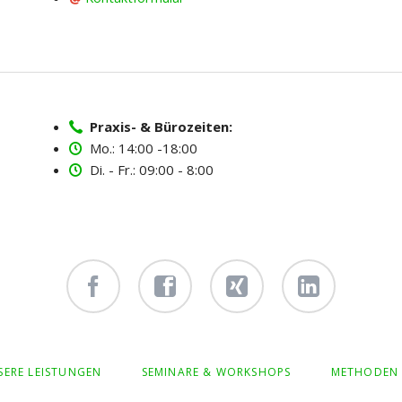
Praxis- & Bürozeiten:
Mo.: 14:00 -18:00
Di. - Fr.: 09:00 - 8:00
Facebook
Facebook
Xing -
Linkedin
- owi
- owi
Albert
- Albert
zentrum
zentrum
Hiltebrand
Hiltebrand
SERE LEISTUNGEN
SEMINARE & WORKSHOPS
METHODEN
winterthur
netzwerk