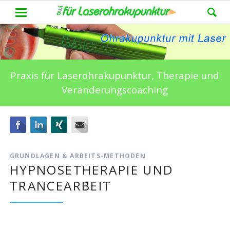
Praxis für Laserohrakupunktur, Therapie und
Veränderungscoaching
Facebook
LinkedIn
Xing
E-mail
GRUNDLAGEN & ARBEITS-METHODEN
HYPNOSETHERAPIE UND
TRANCEARBEIT