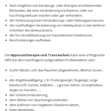
Dem Umgehen von beratungs- oder therapie-erschwerenden
Blockaden, die eine Veränderung erschweren, oder nur
kurzfristig wirksam machen oder gar verhindern,
der Verkürzung eines Veränderungs- oder Heilungsprozesses,
der nachhaltigen Verankerung von Heilimpulsen in den tieferen
Schichten des Bewusstseins,
der De-Sensibilisierung von traumatischen Erlebnissen,
Beschränkungen aufheben
Die
Hypnosetherapie und Trancearbeit
kann eine erfolgreiche
Hilfe bei den nachfolgend aufgezählten Problematiken sein:
Sucht: Nikotin, sich das Rauchen abgewöhnen, Alkohol, Essen,
…,
der Angstbewältigung, z. B. Prüfungsangst, Flugangst, enge
Räume (Lift, Tunnel, Seilbahn, …) grosse Höhen, Soziophobien,
Angst vor Hunden, …,
der Schmerzreduzierung,
dem Abbau von Spannungszuständen,
dem Auflösen von negativen Glaubenssätzen,
beim Abnehmen,