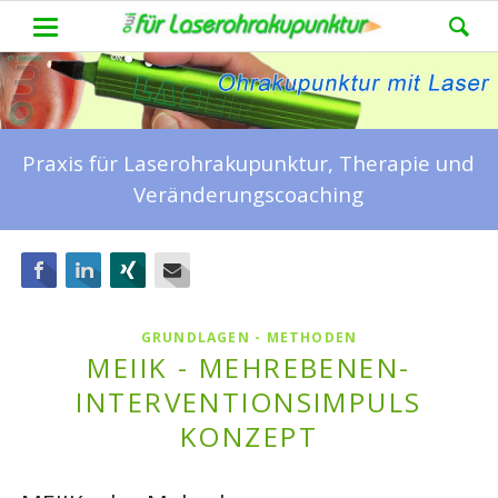
Praxis für Laserohrakupunktur, Therapie und
Veränderungscoaching
Facebook
LinkedIn
Xing
E-mail
GRUNDLAGEN - METHODEN
MEIIK - MEHREBENEN-
INTERVENTIONSIMPULS
KONZEPT