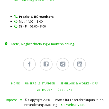
Praxis- & Bürozeiten:
Mo.: 14:00 -18:00
Di. - Fr.: 09:00 - 8:00
Karte, Wegbeschreibung & Routenplanung.
Facebook
Facebook
Xing -
Linkedin
- owi
- owi
Albert
- Albert
zentrum
zentrum
Hiltebrand
Hiltebrand
NAVIGATION
HOME
UNSERE LEISTUNGEN
SEMINARE & WORKSHOPS
ÜBERSPRINGEN
winterthur
netzwerk
METHODEN
ÜBER UNS
Impressum
- © Copyright 2026 Praxis für Laserohrakupunktur &
Veränderungsoaching -
TGS Webservices