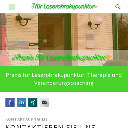
Praxis für Laserohrakupunktur, Therapie und
Veränderungscoaching
Facebook
LinkedIn
Xing
E-mail
KONTAKTAUFNAHME
KONTAKTIEREN SIE UNS