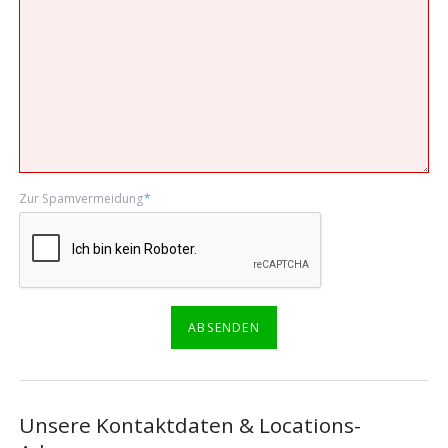
Pflichtfeld
Zur Spamvermeidung
*
ABSENDEN
Unsere Kontaktdaten & Locations-