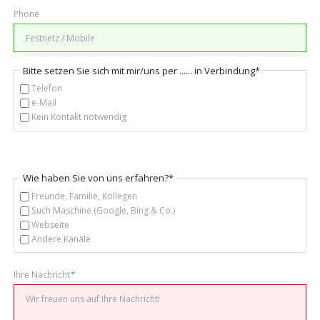
Phone
Pflichtfeld
Bitte setzen Sie sich mit mir/uns per ...... in Verbindung
*
Telefon
e-Mail
Kein Kontakt notwendig
Pflichtfeld
Wie haben Sie von uns erfahren?
*
Freunde, Familie, Kollegen
Such Maschine (Google, Bing & Co.)
Webseite
Andere Kanäle
Pflichtfeld
Ihre Nachricht
*